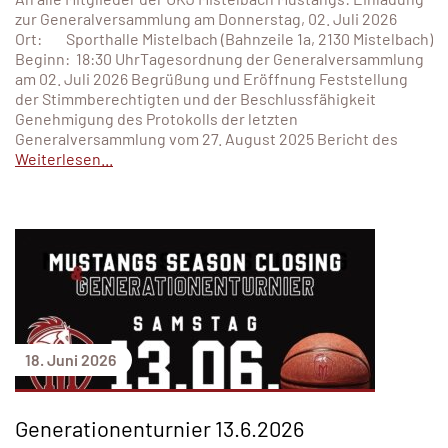
zur Generalversammlung am Donnerstag, 02. Juli 2026
Ort: Sporthalle Mistelbach (Bahnzeile 1a, 2130 Mistelbach)
Beginn: 18:30 UhrTagesordnung der Generalversammlung
am 02. Juli 2026 Begrüßung und Eröffnung Feststellung
der Stimmberechtigten und der Beschlussfähigkeit
Genehmigung des Protokolls der letzten
Generalversammlung vom 27. August 2025 Bericht des
Weiterlesen...
18. Juni 2026
Generationenturnier 13.6.2026