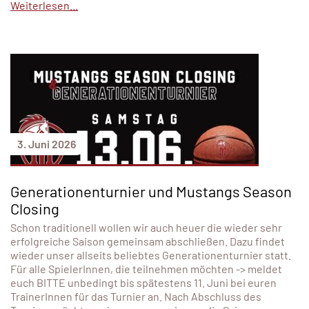
Weiterlesen...
3. Juni 2026
Generationenturnier und Mustangs Season
Closing
Schon traditionell wollen wir auch heuer die wieder sehr
erfolgreiche Saison gemeinsam abschließen. Dazu findet
wieder unser allseits beliebtes Generationenturnier statt.
Für alle SpielerInnen, die teilnehmen möchten -> meldet
euch BITTE unbedingt bis spätestens 11. Juni bei euren
TrainerInnen für das Turnier an. Nach Abschluss des