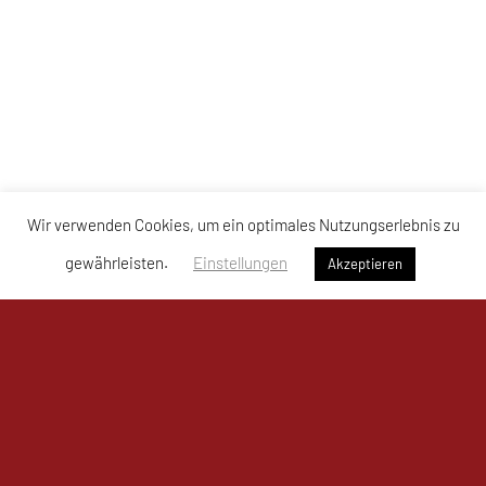
Wir verwenden Cookies, um ein optimales Nutzungserlebnis zu
gewährleisten.
Einstellungen
Akzeptieren
UKJ Mistelbach Mustangs
Bahnzeile 1a, 2130 Mistelbach