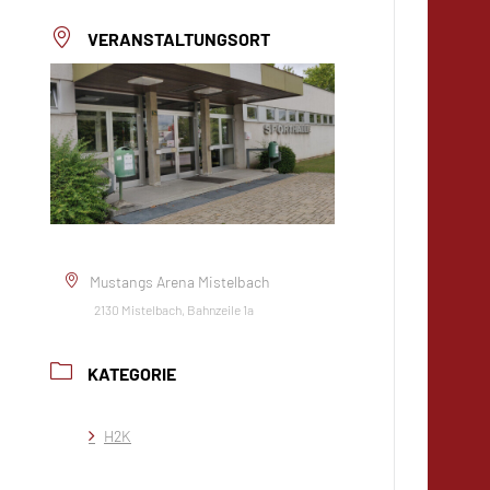
VERANSTALTUNGSORT
Mustangs Arena Mistelbach
2130 Mistelbach, Bahnzeile 1a
KATEGORIE
H2K