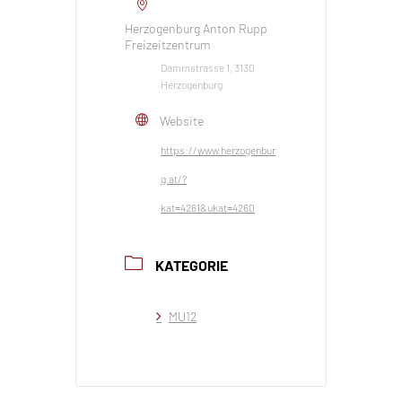
Herzogenburg Anton Rupp
Freizeitzentrum
Dammstrasse 1, 3130
Herzogenburg
Website
https://www.herzogenbur
g.at/?
kat=4261&ukat=4260
KATEGORIE
MU12