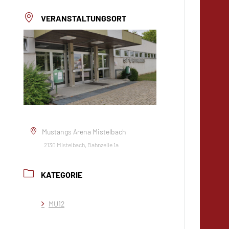
VERANSTALTUNGSORT
Mustangs Arena Mistelbach
2130 Mistelbach, Bahnzeile 1a
KATEGORIE
MU12