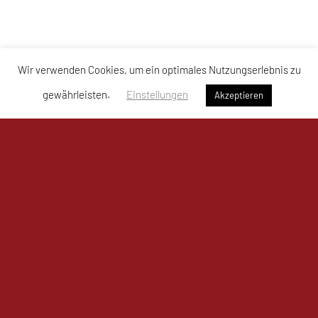
Wir verwenden Cookies, um ein optimales Nutzungserlebnis zu
gewährleisten.
Einstellungen
Akzeptieren
UKJ Mistelbach Mustangs
Bahnzeile 1a, 2130 Mistelbach
Sporthalle Mistelbach – Mustangs Arena
Tel: +43 664 / 761 80 11
E-Mail:
office@mistelbach-mustangs.at