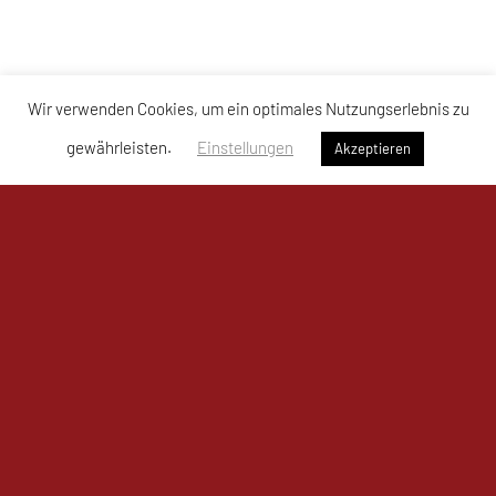
Wir verwenden Cookies, um ein optimales Nutzungserlebnis zu
gewährleisten.
Einstellungen
Akzeptieren
UKJ Mistelbach Mustangs
Bahnzeile 1a, 2130 Mistelbach
Sporthalle Mistelbach – Mustangs Arena
Tel: +43 664 / 761 80 11
E-Mail:
office@mistelbach-mustangs.at