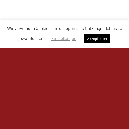
Wir verwenden Cookies, um ein optimales Nutzungserlebnis zu
gewährleisten.
Einstellungen
Akzeptieren
UKJ Mistelbach Mustangs
Bahnzeile 1a, 2130 Mistelbach
Sporthalle Mistelbach – Mustangs Arena
Tel: +43 664 / 761 80 11
E-Mail:
office@mistelbach-mustangs.at