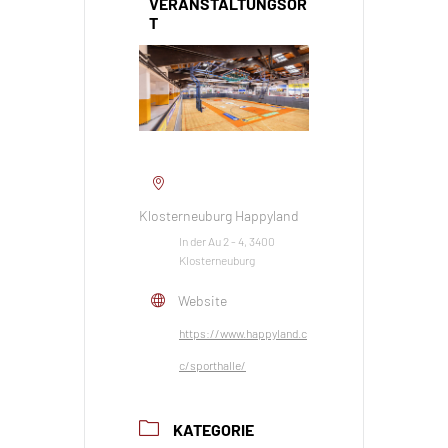
VERANSTALTUNGSOR
T
Klosterneuburg Happyland
In der Au 2 - 4, 3400
Klosterneuburg
Website
https://www.happyland.c
c/sporthalle/
KATEGORIE