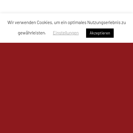
Wir verwenden Cookies, um ein optimales Nutzungserlebnis zu
gewährleisten.
Einstellungen
Akzeptieren
UKJ Mistelbach Mustangs
Bahnzeile 1a, 2130 Mistelbach
Sporthalle Mistelbach – Mustangs Arena
Tel: +43 664 / 761 80 11
E-Mail:
office@mistelbach-mustangs.at
ZVR-Zahl: 72158980