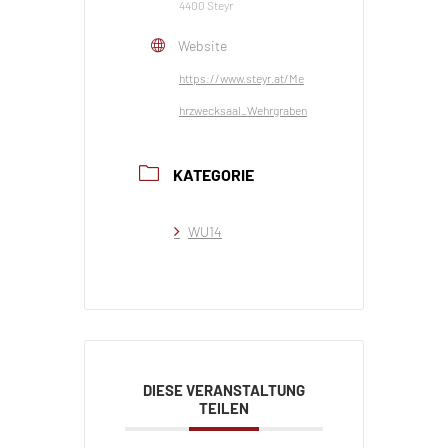
4400 Steyr
Website
https://www.steyr.at/Me
hrzwecksaal_Wehrgraben
KATEGORIE
WU14
DIESE VERANSTALTUNG
TEILEN