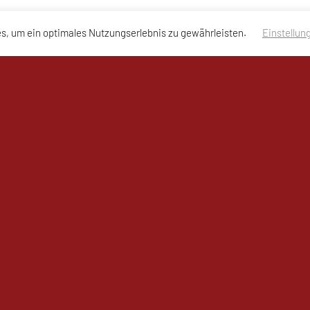
s, um ein optimales Nutzungserlebnis zu gewährleisten.
Einstellun
nschutzerklärung des Vereins
essum