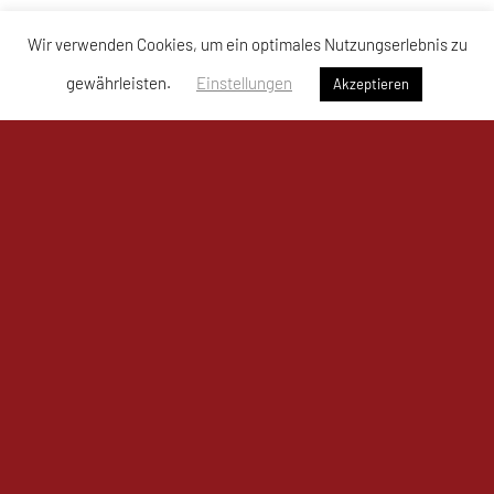
Wir verwenden Cookies, um ein optimales Nutzungserlebnis zu
gewährleisten.
Einstellungen
Akzeptieren
UKJ Mistelbach Mustangs
Bahnzeile 1a, 2130 Mistelbach
Sporthalle Mistelbach – Mustangs Arena
Tel: +43 664 / 761 80 11
E-Mail:
office@mistelbach-mustangs.at
ZVR-Zahl: 72158980
Datenschutzerklärung des Vereins
Impressum