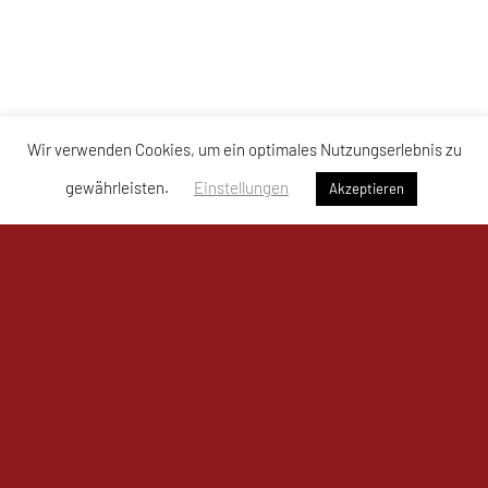
Wir verwenden Cookies, um ein optimales Nutzungserlebnis zu
gewährleisten.
Einstellungen
Akzeptieren
UKJ Mistelbach Mustangs
Bahnzeile 1a, 2130 Mistelbach
Sporthalle Mistelbach – Mustangs Arena
Tel: +43 664 / 761 80 11
E-Mail:
office@mistelbach-mustangs.at