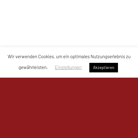
Wir verwenden Cookies, um ein optimales Nutzungserlebnis zu
gewährleisten.
Einstellungen
Akzeptieren
UKJ Mistelbach Mustangs
Bahnzeile 1a, 2130 Mistelbach
Sporthalle Mistelbach – Mustangs Arena
Tel: +43 664 / 761 80 11