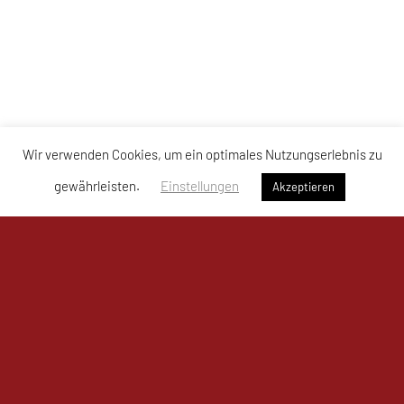
Wir verwenden Cookies, um ein optimales Nutzungserlebnis zu
gewährleisten.
Einstellungen
Akzeptieren
UKJ Mistelbach Mustangs
Bahnzeile 1a, 2130 Mistelbach
Sporthalle Mistelbach – Mustangs Arena
Tel: +43 664 / 761 80 11