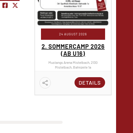
24 AUGUST 2026
2. SOMMERCAMP 2026
2. S
(AB U16)
Mustangs Arena Mistelbach, 2130
Must
Mistelbach, Bahnzeile 1a
DETAILS