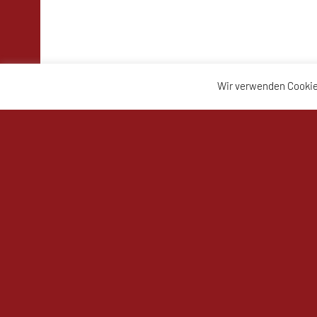
Wir verwenden Cookie
UKJ Mistelbach Mustangs
Date
Bahnzeile 1a, 2130 Mistelbach
Impr
Sporthalle Mistelbach – Mustangs Arena
Tel: +43 664 / 761 80 11
E-Mail:
office@mistelbach-mustangs.at
ZVR-Zahl: 72158980