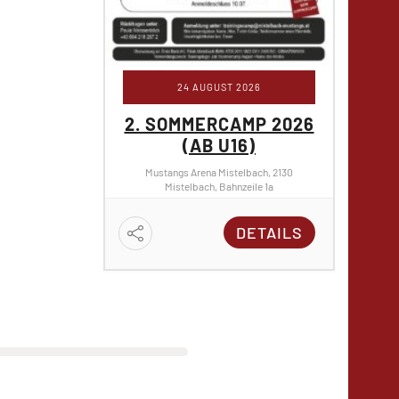
24 AUGUST 2026
2. SOMMERCAMP 2026
2. S
(AB U16)
Mustangs Arena Mistelbach, 2130
Must
Mistelbach, Bahnzeile 1a
DETAILS